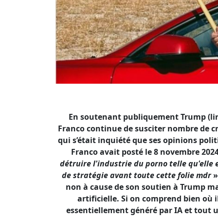
En soutenant publiquement Trump (li
Franco continue de susciter nombre de cri
qui s’était inquiété que ses opinions poli
Franco avait posté le 8 novembre 202
détruire l'industrie du porno telle qu'ell
de stratégie avant toute cette folie mdr
»
non à cause de son soutien à Trump mais
artificielle. Si on comprend bien où i
essentiellement généré par IA et tout 
visualisant d’une façon réaliste - ou non 
serait banalement réalité ! Et comme e
novembre 2024 une courte vidéo produ
l’homophonie de «
come
» et «
cum
». On 
vous pour