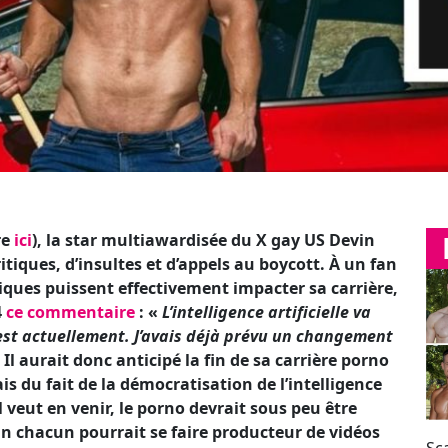
re
ici
), la star multiawardisée du X gay US Devin
tiques, d’insultes et d’appels au boycott. À un fan
tiques puissent effectivement impacter sa carrière,
4
ce commentaire
: «
L’intelligence artificielle va
e est actuellement. J’avais déjà prévu un changement
 Il aurait donc anticipé la fin de sa carrière porno
 du fait de la démocratisation de l’intelligence
l veut en venir, le porno devrait sous peu être
un chacun pourrait se faire producteur de vidéos
Sc
- ses fantasmes les plus intimes. La science-fiction
"M
n écho à nos supputations, Franco
repostait
le 29
202
ite par IA accompagnée d’une phrase jouant sur
au
la traduit ainsi : «
L’intelligence artificielle vient à
 vous faire jouir.
»