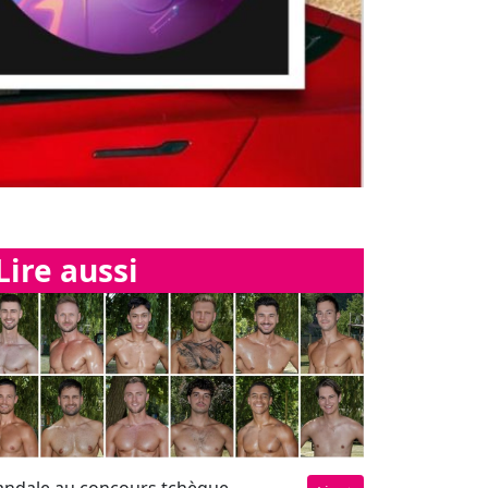
Lire aussi
andale au concours tchèque
Lire
už roku" ("Homme de l'année
6") : 2 des 12 finalistes
raient fait du porno gay
"Capitale" : Terrain de
foot investi par Bilal
Hassani et des VIP