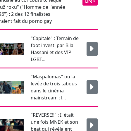
LGBT...
"Maspalomas" ou la
levée de trois tabous
dans le cinéma
mainstream : l...
"REVERSE!!" : Il était
une fois MNEK et son
beat qui révélaient
l’homo...
Newsletter
Pour rester informé je
m'abonne !