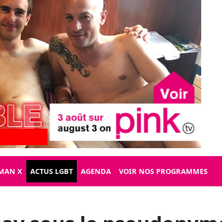
MAN X
ACTUS LGBT
AGENDA
VOIR NOS PROGRAMMES
gay sous le pseudonym
rump Tanner Morris est 
de l’homme et de l’IA d