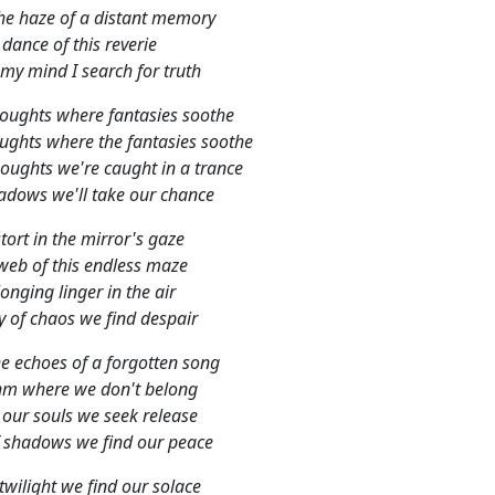
stort in the mirror's gaze
web of this endless maze
onging linger in the air
 of chaos we find despair
he echoes of a forgotten song
thm where we don't belong
 our souls we seek release
f shadows we find our peace
 twilight we find our solace
ds where time's an accomplice
sions we're caught in the trance
hadows we'll take our chance
red glass of reality's facade
currents where dreams applaud
 of our essence lies the key
 secrets and set us free