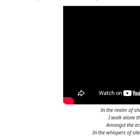
In the realm of 
I walk alone t
Amongst the ec
In the whispers of sil
Drifting through 
Lost in the
In the depths of
In the labyrinth of 
In the flickerings of t
In the flickerings of 
In the realm of s