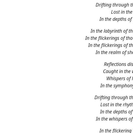
Reflections di
Caught in the 
Whispers of l
In the symphony
Drifting through t
Lost in the rhy
In the depths of
In the whispers o
In the flickering
In the shifting san
In the dance of illu
In the realm of s
Through the fractu
We'll navigate the 
For in the depths
To unlock the