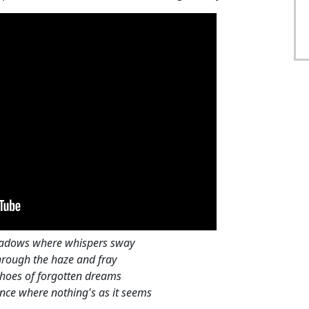
shadows where whispers sway
hrough the haze and fray
hoes of forgotten dreams
ence where nothing's as it seems
the haze of a distant memory
 dance of this reverie
 my mind I search for truth
thoughts where fantasies soothe
houghts where the fantasies soothe
thoughts we're caught in a trance
hadows we'll take our chance