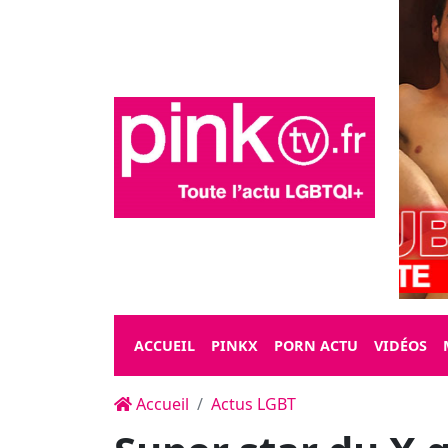
ACCUEIL
PINKX
PORN ACTU
VIDÉOS
Accueil
Actus LGBT
Super star du X 
Franco, le pro-T
une hybridation 
la musique