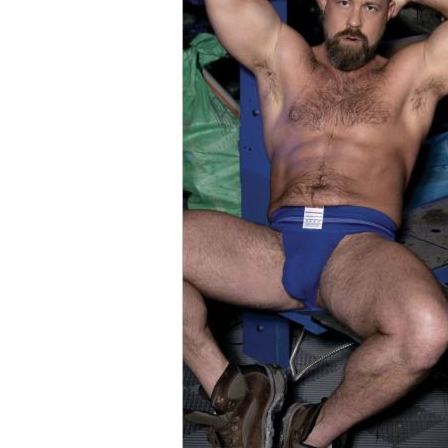
Affamé de sexe, le bien membré Mateo Toma
B
- Photos :
Aggro