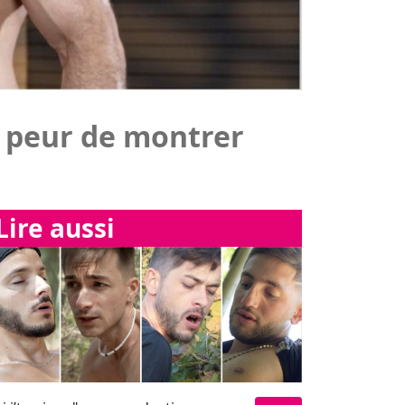
Lire aussi
oi j’te nique", une production
Lire
thousiasmante de Menoboy
Que du bonheur avec
les "Boner Boys" !!!...
"Jizz Me Up!"… À
force de ne penser