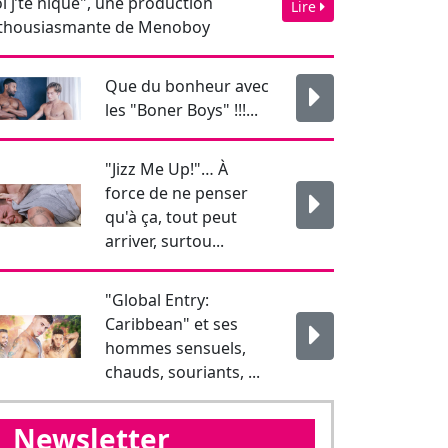
qu'à ça, tout peut
arriver, surtou...
"Global Entry:
Caribbean" et ses
hommes sensuels,
chauds, souriants, ...
Newsletter
Pour rester informé je
m'abonne !
J'affirme être majeur.