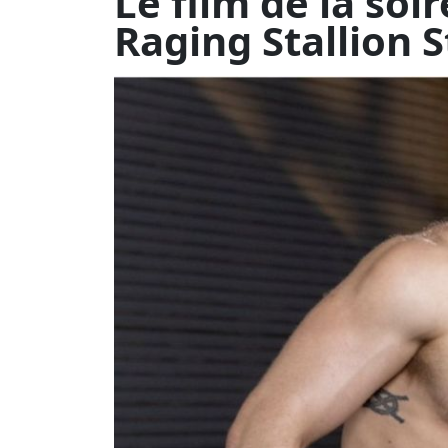
Ces étalons robustes
leur côté agressif !…