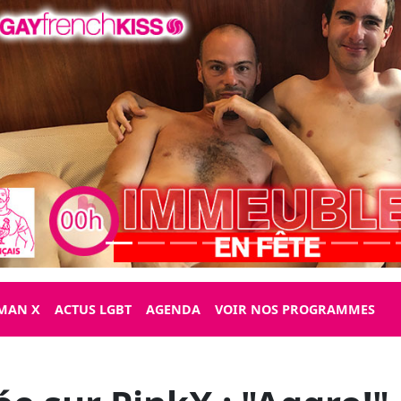
MAN X
ACTUS LGBT
AGENDA
VOIR NOS PROGRAMMES
rée sur PinkX : "Aggro!
Studios