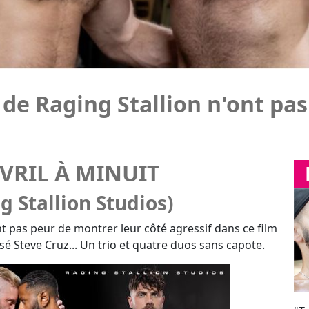
AVRIL À MINUIT
g Stallion Studios)
t pas peur de montrer leur côté agressif dans ce film
é Steve Cruz... Un trio et quatre duos sans capote.
"T
en
les saillies entre bêtes de sexe !!!