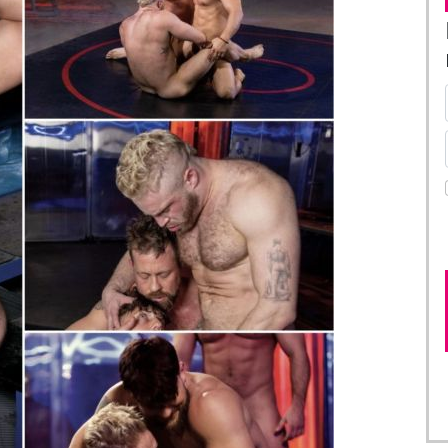
s se donne pour objectif de dominer le cul lourd de
eau Butler !
!
/ Raging Stallion Studios