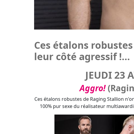
JEUDI 23 
Aggro!
(Ragin
Ces étalons robustes de Raging Stallion n'on
100% pur sexe du réalisateur multiawardis
Le pinkplus :
De redoutab