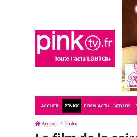
ACCUEIL
PINKX
PORN ACTU
VIDÉOS
Accueil
Pinkx
Le film de la soi
Raging Stallion 