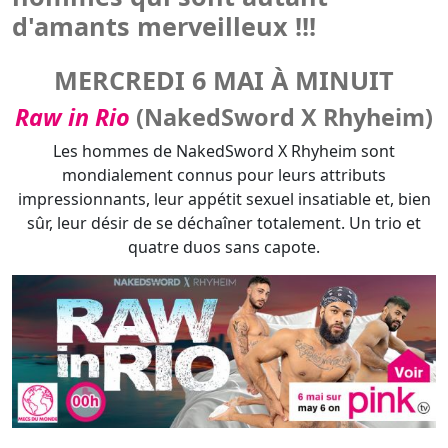
Les hommes de NakedSword X Rhyheim sont
mondialement connus pour leurs attributs
impressionnants, leur appétit sexuel insatiable et, bien
sûr, leur désir de se déchaîner totalement. Un trio et
quatre duos sans capote.
Le pinkplus :
Au casting huit hommes parmi les plus
sexe du Brésil qui sont autant de chefs-d'œuvre
pornographiques !!!