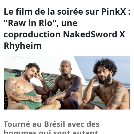
Rhyheim
Tourné au Brésil avec des
hommes qui sont autant
d'amants merveilleux !!!
MERCREDI 6 MAI À MINUIT
Raw in Rio
(NakedSword X Rhyheim)