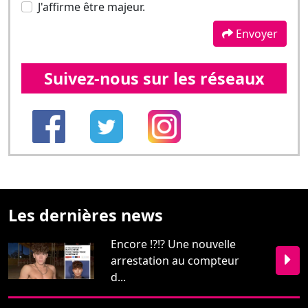
Les dernières news
Encore !?!? Une nouvelle
arrestation au compteur
d...
Que du bonheur avec les
"Boner Boys" !!!...
Outre le porno, Nate
Grimes a une autre