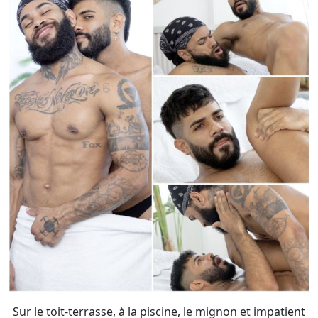
Sur le toit-terrasse, à la piscine, le mignon et impatient
Gui Souza s’offre au sexe en érection du superbe
Markin Wolf.
- Photos :
Raw in Rio
/ NakedSword X Rhyheim