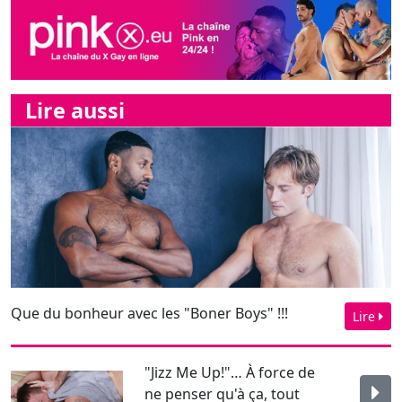
Que du bonheur avec les "Boner Boys" !!!
Lire
"Jizz Me Up!"… À force de
ne penser qu'à ça, tout
peut arriver, surtou...
"Global Entry: Caribbean"
et ses hommes sensuels,
chauds, souriants, ...