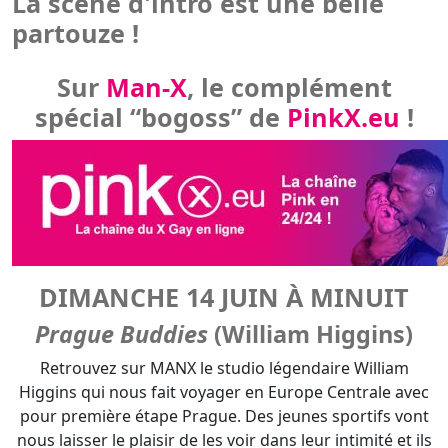
DIMANCHE 14 JUIN À MINUIT
Prague Buddies
(William Higgins)
Retrouvez sur MANX le studio légendaire William
Higgins qui nous fait voyager en Europe Centrale avec
pour première étape Prague. Des jeunes sportifs vont
nous laisser le plaisir de les voir dans leur intimité et ils
kiffent ça. Une partouze et trois duos.
Le manplus :
Un best of de scènes dont Wank Party #
100 avec sa super partouze entre bogoss !!! Notons que
des modèles devenus depuis des porn stars tournant
pour de multiples studios tels que Staxus et Bel Ami ont