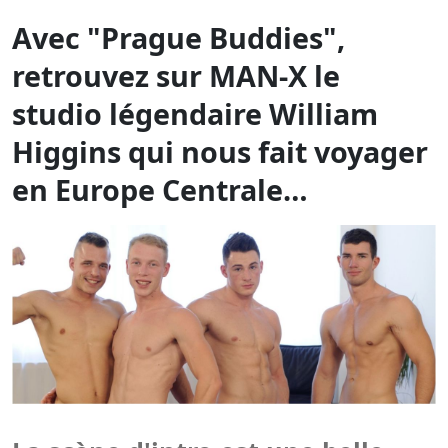
Higgins qui nous fait voyager
en Europe Centrale…
La scène d'intro est une belle
partouze !
Sur
Man-X
, le complément
spécial “bogoss” de
PinkX.eu
!