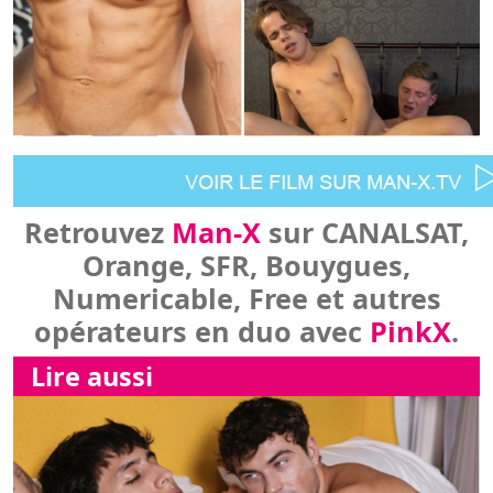
Retrouvez
Man-X
sur CANALSAT,
Orange, SFR, Bouygues,
Numericable, Free et autres
opérateurs en duo avec
PinkX
.
Lire aussi
Actifs bien gâtés par la nature pour
Lire