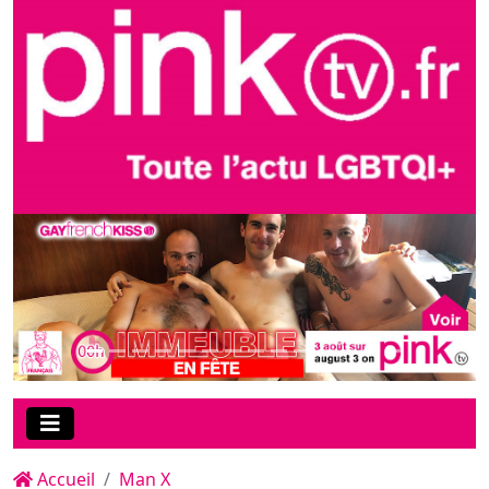
Accueil
Man X
Avec "Prague Buddies",
retrouvez sur MAN-X le
studio légendaire William