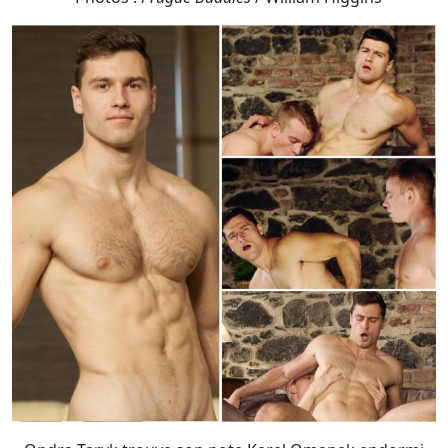
Ondra Taryk trouve son pote Karel Omanak endormi
dans le lit. Il le réveille en l'embrassant et le léchant
partout. Puis il retire le caleçon de Karel et commence à
le masturber. Une belle entrée en matière pour le corps
à corps passionné qui va suivre : Karel va accueillir au
tréfonds de sa chair la puissance virile d’Ondra !