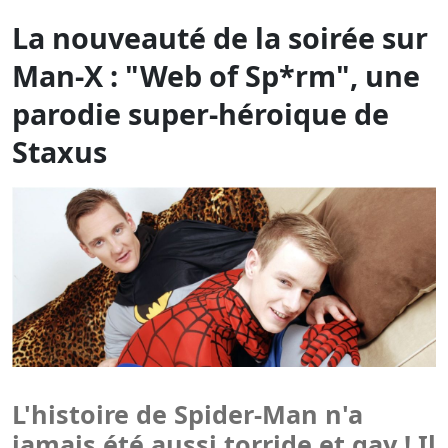
Staxus
L'histoire de Spider-Man n'a
jamais été aussi torride et gay ! Il
a même pour amant Batman !!!
Sur
Man-X
, le complément
spécial “bogoss” de
PinkX.eu
!