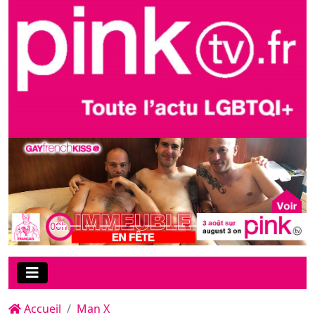
Accueil
Man X
La nouveauté de la soirée sur
Man-X : "Web of Sp*rm", une
parodie super-héroique de