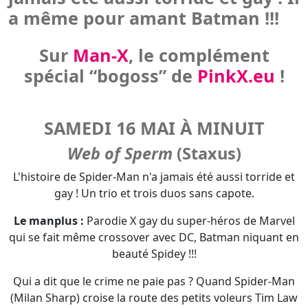
SAMEDI 16 MAI À MINUIT
Web of Sperm
(Staxus)
L'histoire de Spider-Man n'a jamais été aussi torride et
gay ! Un trio et trois duos sans capote.
Le manplus :
Parodie X gay du super-héros de Marvel
qui se fait même crossover avec DC, Batman niquant en
beauté Spidey !!!
Qui a dit que le crime ne paie pas ? Quand Spider-Man
(Milan Sharp) croise la route des petits voleurs Tim Law
et Kamyk Walker, ceux-ci auront droit de vénérer le
super-héros en se donnant lui et à son sexe vigoureux !
- Photos :
Web of Sperm
/ Staxus