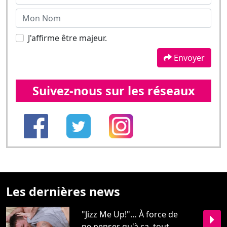
Suivez-nous sur les réseaux
Les dernières news
"Jizz Me Up!"… À force de
ne penser qu'à ça, tout ...
Décès le 30 juin dernier
d’Andréa HighX. "Chef-
d’œ...