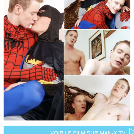
Retrouvez
Man-X
sur CANALSAT,
Orange, SFR, Bouygues,
Numericable, Free et autres