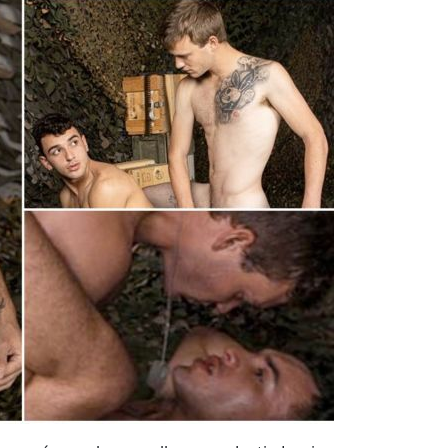
en préparer la nouvelle recrue Justin Lewis…
ndly Fire 14
/ ActiveDuty