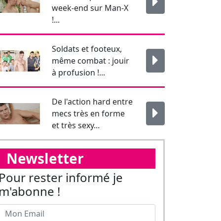
De l'action hard entre
mecs très en forme
et très sexy...
Newsletter
Pour rester informé je
m'abonne !
J'affirme être majeur.
Envoyer
Suivez-nous sur les