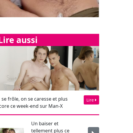
 se frôle, on se caresse et plus
Lire
core ce week-end sur Man-X
Un baiser et
tellement plus ce
week-end sur Man-X
!...
Soldats et footeux,
même combat : jouir
à profusion !...