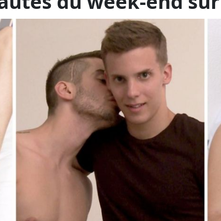
le complément spécial “bogoss” de
PinkX.eu
!
minuit :
French Spermoboys 8
(Spermoboy)
illes françaises, Rennes, Paris, Tours et Chartres, où