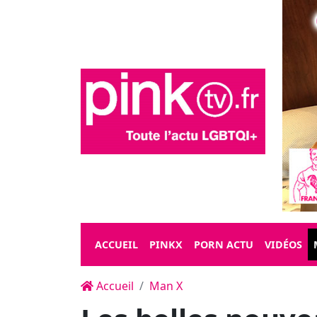
ACCUEIL
PINKX
PORN ACTU
VIDÉOS
Accueil
Man X
Les belles nouve