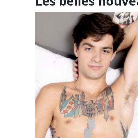
Les films du week-end sur
Man-X
, 
NOUVEAUTÉ - Samedi 1er mars à 
Voici cinq nouvelles destinations, quatre v