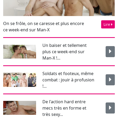
On se frôle, on se caresse et plus encore
Lire
ce week-end sur Man-X
Un baiser et tellement
plus ce week-end sur
Man-X !...
Soldats et footeux, même
combat : jouir à profusion
!...
De l'action hard entre
mecs très en forme et
très sexy...