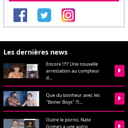
Les dernières news
Encore !?!? Une nouvelle
arrestation au compteur
d...
Que du bonheur avec les
"Boner Boys" !!!...
Outre le porno, Nate
Grimes a une autre
passion pr...
Restons en contact
Pour nous écrire