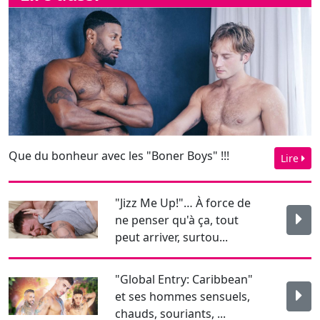
Que du bonheur avec les "Boner Boys" !!!
Lire
"Jizz Me Up!"… À force de
ne penser qu'à ça, tout
peut arriver, surtou...
"Global Entry: Caribbean"
et ses hommes sensuels,
chauds, souriants, ...
"Spain in the A**, scène 5"
avec Tom Storm, Sir Peter
et Alex Palmieri...