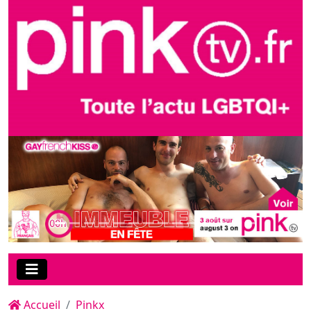
Accueil
Pinkx
Le film de la soirée sur PinkX :
"Get A Room Too", une
production Raging Stallion