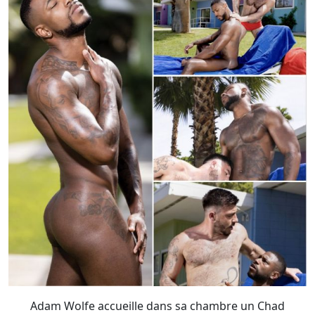
Adam Wolfe accueille dans sa chambre un Chad
Hammer avide d’un trou chaud et d'une queue !
- Photos :
Get A Room Too
/ Raging Stallion Studios