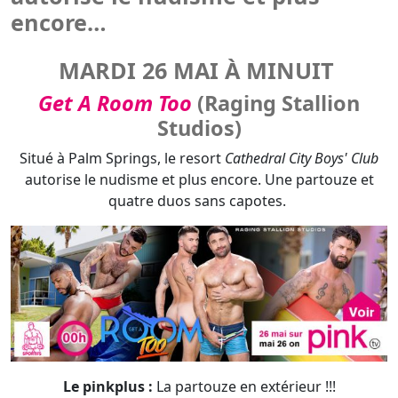
Studios)
Situé à Palm Springs, le resort
Cathedral City Boys' Club
autorise le nudisme et plus encore. Une partouze et
quatre duos sans capotes.
Le pinkplus :
La partouze en extérieur !!!
Après avoir piqué une tête dans la piscine, Isaac X fait
signe Alpha Wolfe de le suivre pour un corps-à-corps
torride dans sa chambre.