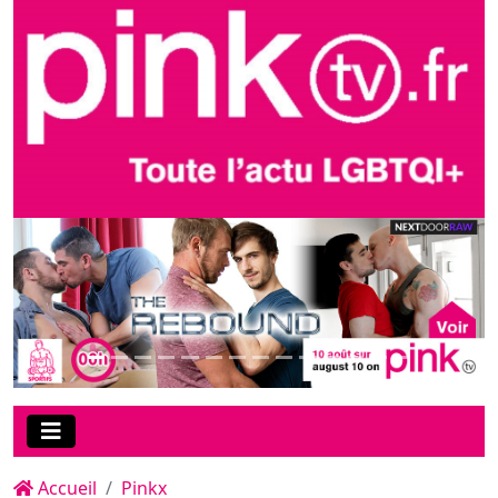
Accueil
Pinkx
Le film de la soirée sur PinkX :
"Power Vers", une production
CockyBoys