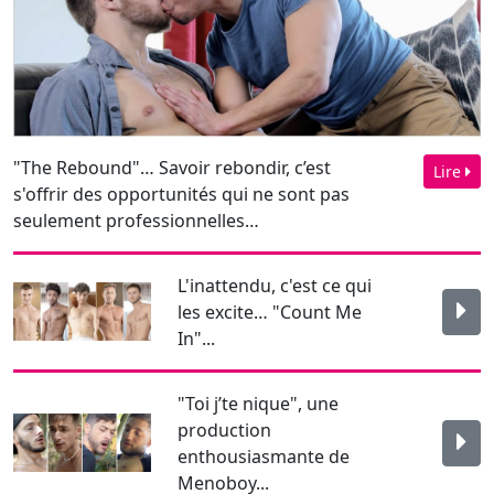
"The Rebound"… Savoir rebondir, c’est
Lire
s'offrir des opportunités qui ne sont pas
seulement professionnelles…
L'inattendu, c'est ce qui
les excite… "Count Me
In"...
"Toi j’te nique", une
production
enthousiasmante de
Menoboy...
Que du bonheur avec les
"Boner Boys" !!!...