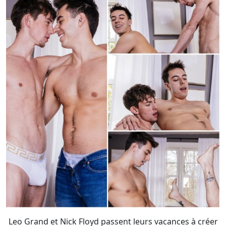
Leo Grand et Nick Floyd passent leurs vacances à créer
de nouvelles traditions, de nouveaux souvenirs et
quelque chose de rare : habituellement passif, Leo est
actif !
- Photos :
Power Vers
/ CockyBoys