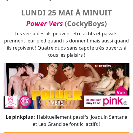
prennent leur pied quand ils donnent mais aussi quand
ils reçoivent ! Quatre duos sans capote très ouverts à
tous les plaisirs !
Le pinkplus :
Habituellement passifs, Joaquín Santana
et Leo Grand se font ici actifs !
Alfonso Osnaya est de retour au sein de CockyBoys et
amène Joaquín Santana pour une partie de jambes en
l'air torride et en toute versatilité !