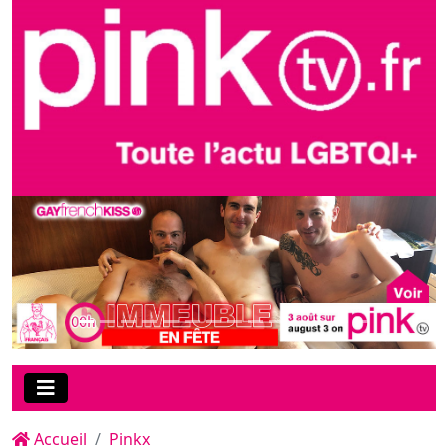
Accueil
Pinkx
Le film de la soirée sur PinkX :
"Pump And Dump", une
production NextDoorRaw