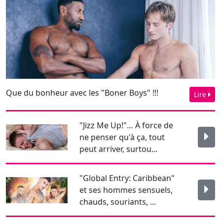
Que du bonheur avec les "Boner Boys" !!!
Lire
"Jizz Me Up!"… À force de
ne penser qu'à ça, tout
peut arriver, surtou...
"Global Entry: Caribbean"
et ses hommes sensuels,
chauds, souriants, ...
"Spain in the A**, scène 5"
avec Tom Storm, Sir Peter
et Alex Palmieri...