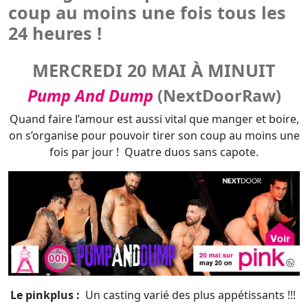
Pump And Dump
(NextDoorRaw)
Quand faire l’amour est aussi vital que manger et boire,
on s’organise pour pouvoir tirer son coup au moins une
fois par jour ! Quatre duos sans capote.
Le pinkplus :
Un casting varié des plus appétissants !!!
Le viril Alpha Wofle s'astique et il ne tarde pas à faire
signe à Casey Everett moulé dans son Jockstrap, pour
qu'il vienne se mettre à genoux devant lui…