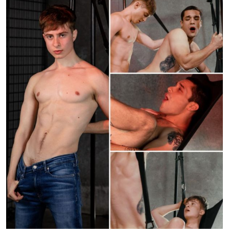
Dalton Riley et Ty Santana adorent s’éclater dans le sexe
er ils ne se privent pas de le faire devant les caméras
vicieuse de NextDoorRaw !
- Photos :
Pump And Dump
/ NextDoorRaw