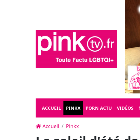
ACCUEIL
PINKX
PORN ACTU
VIDÉOS
Accueil
Pinkx
Le soleil d'été d
brûlant, mais eux
Costa del Sol"