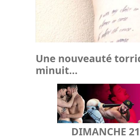
minuit…
DIMANCHE 21 
Fired Up: Costa del So
Le soleil d'été dans le sud de l’Espagne 
Studios le sont encor