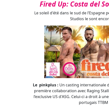
Le pinkplus :
Un casting internationale d
première collaboration avec Raging Stall
l’exclusive US d'ASG. Celui-ci a droit à un
portugais TTBM
Paddy O'Brian a terriblement envie de se d
le sud de l'Espagne. Cherchant à attirer l'
sort et laisse son gros pénis dépasser de s
- Photos :
Fired Up: Cost