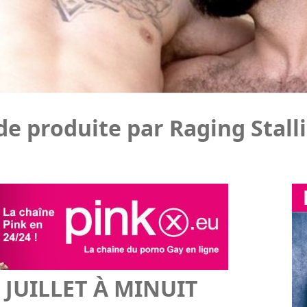
JUILLET À MINUIT
l
(Raging Stallion Studios)
Qu
peut être brûlant, mais les mâles de Raging Stallion
Boy
e plus. Cinq duos sans capote.