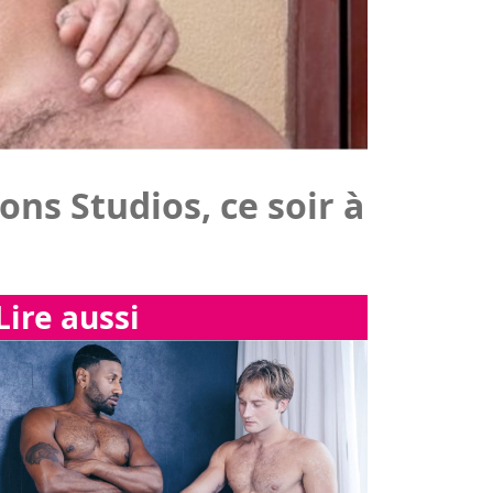
Lire aussi
e du bonheur avec les "Boner
Lire
s" !!!
"Jizz Me Up!"… À
force de ne penser
qu'à ça, tout peut