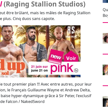
e tout premier plan !!! Avec entre autres, pour leur
ion, le Français Guillaume Wayne et Andrew Delta,
e baise hyper-dynamique grâce à Sir Peter, l'exclusif
 de Falcon / NakedSword
étendre et de se soulager pendant ses vacances dans
attention du sexy garçon de piscine Justin Jett, Paddy
a serviette jusqu'à ce que Justin cède à la tentation…
a del Sol
/ Raging Stallion Studios