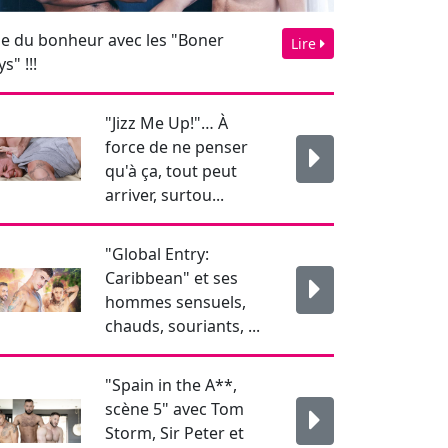
arriver, surtou...
"Global Entry:
Caribbean" et ses
hommes sensuels,
chauds, souriants, ...
"Spain in the A**,
scène 5" avec Tom
Storm, Sir Peter et
Alex Palmieri...
Newsletter
Pour rester informé je
m'abonne !