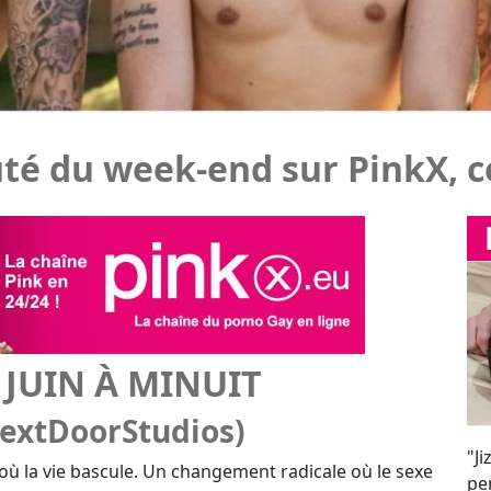
 JUIN À MINUIT
extDoorStudios)
"J
 où la vie bascule. Un changement radicale où le sexe
pen
trios et un duo sans capote.
sur