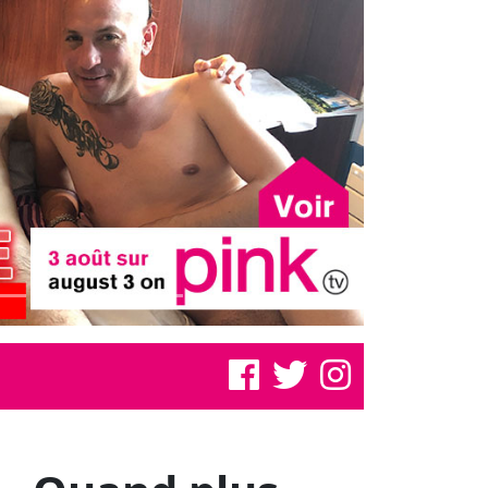
… Quand plus
t est sexe !!!