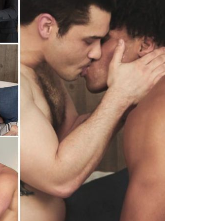
nouvel appartement, mais il a oublié un cadeau de
de son ami agent immobilier, Jayden va voir le nouveau
 vérifier si le cadeau est toujours là. Une complicité
nt rapidement amis. Mais est-il possible qu'ils soien
que des amis ?
nges
/ NextDoorStudios