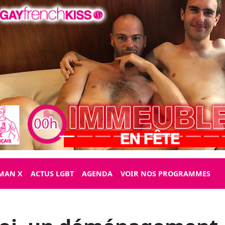
MAN X
ACTUS LGBT
AGENDA
VOIR NOS PROGRAMMES
loi, un déménagement
 tout est "Changes", tou