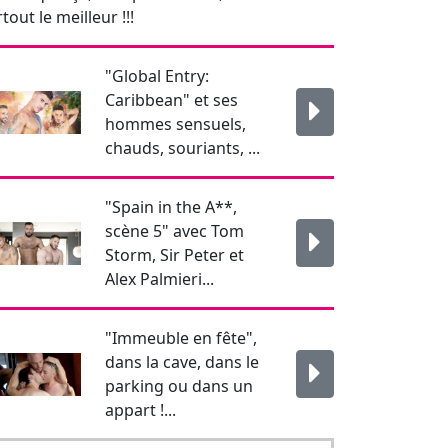
"Spain in the A**,
scène 5" avec Tom
Storm, Sir Peter et
Alex Palmieri...
"Immeuble en fête",
dans la cave, dans le
parking ou dans un
appart !...
Newsletter
Pour rester informé je
m'abonne !