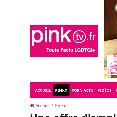
ACCUEIL
PINKX
PORN ACTU
VIDÉOS
Accueil
Pinkx
Une offre d'emp
rien n'est pareil,