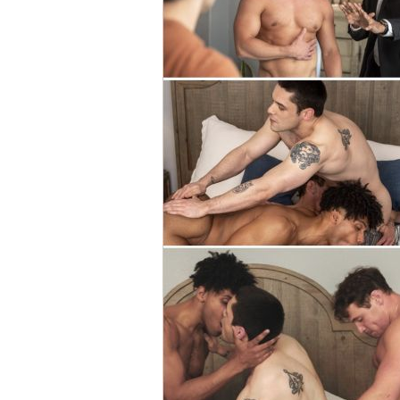
Jayden Marcos a enfin emménagé dans son 
ses anciens colocataires ! Sur les conseils 
propriétaire, Derek Kage, et lui demande de
immédiate se crée entre eux et ils devienne
plus 
- Photos :
Cha