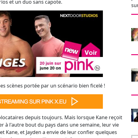
des scènes portée par un scénario bien ficelé !
locataires depuis toujours. Mais lorsque Kane reçoit
r à l'autre bout du pays dans une semaine, leur vie
t Kane, et Jayden a envie de leur confier quelques
river à ces trois meilleurs amis ?
nges
/ NextDoorStudios