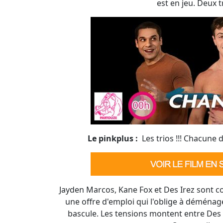
Le pinkplus :
Les trios !!! Chacune 
Jayden Marcos, Kane Fox et Des Irez sont co
une offre d'emploi qui l'oblige à déménage
bascule. Les tensions montent entre Des e
secrets. Que va-t-il ar
- Photos :
Cha