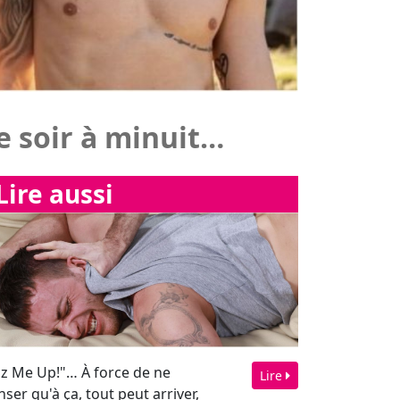
Lire aussi
izz Me Up!"… À force de ne
Lire
ser qu'à ça, tout peut arriver,
tout le meilleur !!!
"Global Entry:
Caribbean" et ses
hommes sensuels,
chauds, souriants, ...