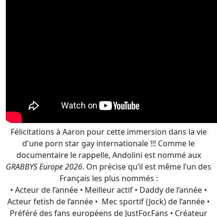
Félicitations à Aaron pour cette immersion dans la vie
d'une porn star gay internationale !!! Comme le
documentaire le rappelle, Andolini est nommé aux
GRABBYS Europe 2026
. On précise qu’il est même l’un des
Français les plus nommés :
• Acteur de l’année • Meilleur actif • Daddy de l’année •
Acteur fetish de l’année • Mec sportif (Jock) de l’année •
Préféré des fans européens de JustFor.Fans • Créateur
de l’année • Acteur le plus accompli de l’année •
Personnalité des réseaux sociaux • Site de l’année •
Collaboration de l’année pour
French Connection
avec
Hugo Depré et Occitan Prince • Partouze de l’année
pour
French Connection
avec Hugo Depré et Occitan