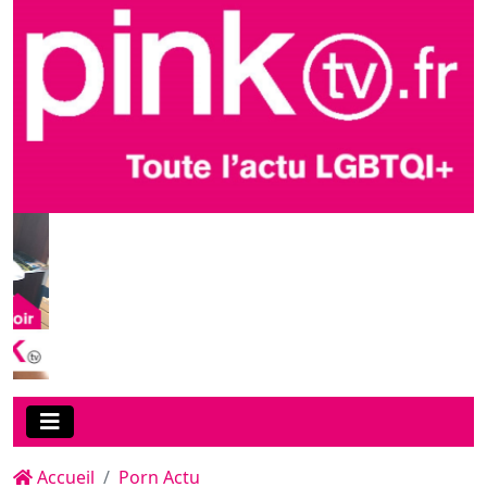
Accueil
Porn Actu
"24 h avec une star LGBT" : Le
docu passionnant d'Aaron sur
le quotidien d'Andolini XXL,