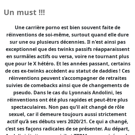
sur une ou plusieurs décennies. Il n'est ainsi pas
exceptionnel que des twinks passifs réapparaissent
en surmâles actifs ou versa, voire ne tournant plus
que pour le X hétéro. Et les années passant, certains
de ces ex-twinks accèdent au statut de daddies ! Ces
réinventions peuvent s’accompagner de retraites
suivies de comebacks ainsi que de changements de
pseudo. Dans le cas du Lyonnais Andolini, les
réinventions ont été plus rapides et peut-être plus
spectaculaires. Non pas qu’il ait changé de rôle
sexuel, car il demeure toujours aussi strictement
actif qu’à ses débuts vers 2020/21. Ce qui a changé,
c’est ses façons radicales de se présenter. Au départ,
Andolini était ce mec viril et TTBM anonymisé par le
port du masque de Guy Fawkes, masque popularisé
par le comic-book
V for Vendetta
sorti dans les
années 1980, puis par son adaptation
cinématographique en 2005 et enfin par les
Anonymous qui s’en sont emparés à partir de 2008.