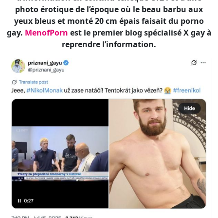
Faut-il s’en étonner ? Les medias mainstream
évoquant sa condamnation (voir notamment
IDNES.cz
,
Novinky.cz
,
fno.cz
et ČT24) ne mentionnent
pas sa carrière porno gay. Débutée en 2015 et