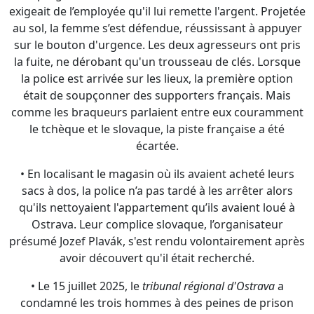
était de soupçonner des supporters français. Mais
comme les braqueurs parlaient entre eux couramment
le tchèque et le slovaque, la piste française a été
écartée.
• En localisant le magasin où ils avaient acheté leurs
sacs à dos, la police n’a pas tardé à les arrêter alors
qu'ils nettoyaient l'appartement qu’ils avaient loué à
Ostrava. Leur complice slovaque, l’organisateur
présumé Jozef Plavák, s'est rendu volontairement après
avoir découvert qu'il était recherché.
• Le 15 juillet 2025, le
tribunal régional d'Ostrava
a
condamné les trois hommes à des peines de prison
ferme. Alors qu’ils pouvaient encourir à des peines
allant de cinq à douze ans de prison, le juge a été
relativement clément : Jozef Plavák a écopé de cinq ans
et demi de prison, Martin Mikota, de trois ans et demi,
et Valentín Babic, de six ans. Cette clémence est
notamment justifiée par le fait que :