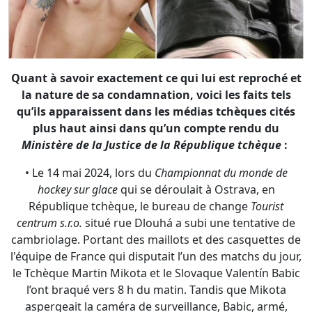
la nature de sa condamnation, voici les faits tels
qu’ils apparaissent dans les médias tchèques cités
plus haut ainsi dans qu’un compte rendu du
Ministère de la Justice de la République tchèque
:
• Le 14 mai 2024, lors du
Championnat du monde de
hockey sur glace
qui se déroulait à Ostrava, en
République tchèque, le bureau de change
Tourist
centrum s.r.o.
situé rue Dlouhá a subi une tentative de
cambriolage. Portant des maillots et des casquettes de
l'équipe de France qui disputait l’un des matchs du jour,
le Tchèque Martin Mikota et le Slovaque Valentín Babic
l’ont braqué vers 8 h du matin. Tandis que Mikota
aspergeait la caméra de surveillance, Babic, armé,
exigeait de l’employée qu'il lui remette l'argent. Projetée
au sol, la femme s’est défendue, réussissant à appuyer
sur le bouton d'urgence. Les deux agresseurs ont pris
la fuite, ne dérobant qu'un trousseau de clés. Lorsque
la police est arrivée sur les lieux, la première option