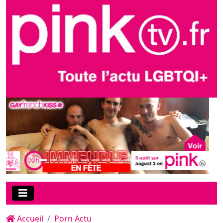
Accueil
Porn Actu
Déguisé en supporter de
l’équipe de France de hockey
sur glace lors d’un braquage