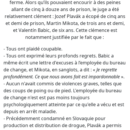
- Tous ont plaidé coupable.
- Tous ont exprimé leurs profonds regrets. Babic a
même écrit une lettre d'excuses à l’employée du bureau
de change, et Mikota, en sanglots, a dit : «
Je regrette
profondément. Ce que nous avons fait est impardonnable
».
- Aucun n'avait commis de violences graves, telles que
des coups de poing ou de pied. L'employée du bureau
de change n'est est pas moins toujours
psychologiquement atteinte par ce qu'elle a vécu et est
depuis en arrêt maladie.
- Précédemment condamné en Slovaquie pour
production et distribution de drogue, Plavák a permis
d'éclaircir une autre affaire pénale grâce à son
témoignage.
- Le temps de régler des problèmes personnels, Mikota
est pour l'instant libre.
Martin Mikota, Valentín Babic et Jozef Plavák