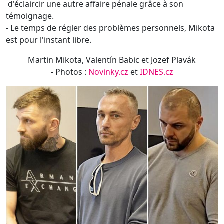
- Photos :
Novinky.cz
et
IDNES.cz
Si Mikota et Babic ont renoncé à faire appel, Plavák fait
appel du jugement. À la toute fin de l’audience, il a pris
la parole, se plaignant que le tribunal ait libéré Mikota :
«
C'est un récidiviste et il a tout organisé, il a même battu