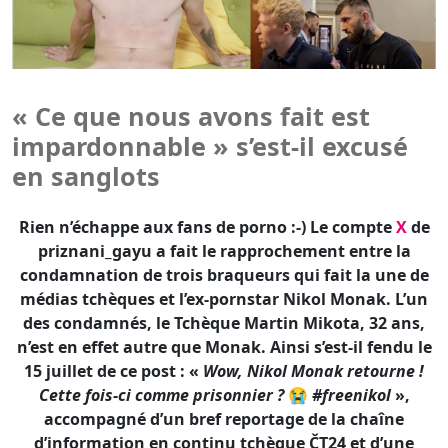
impardonnable » s’est-il excusé
en sanglots
Rien n’échappe aux fans de porno :-) Le compte
X
de
priznani_gayu a fait le rapprochement entre la
condamnation de trois braqueurs qui fait la une de
médias tchèques et l’ex-pornstar Nikol Monak. L’un
des condamnés, le Tchèque Martin Mikota, 32 ans,
n’est en effet autre que Monak. Ainsi s’est-il fendu le
15 juillet de ce post : «
Wow, Nikol Monak retourne !
Cette fois-ci comme prisonnier ?
😭
#freenikol
»,
accompagné d’un bref reportage de la chaîne
d’information en continu tchèque ČT24 et d’une
photo érotique de l’époque où le beau barbu aux
yeux bleus et monté 20 cm épais faisait du porno
gay.
MenofPorn
est le premier blog spécialisé X gay à
reprendre l’information.