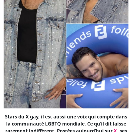
Stars du X gay, il est aussi une voix qui compte dans
la communauté LGBTQ mondiale. Ce qu’il dit laisse
rarement indifférent. Postées aujourd’hui sur
X
, ses
positions sur les stupéfiants, son autisme et sa
sexualité ne peuvent que faire réagir…
«
Je souhaite utiliser cet espace pour
m'exprimer librement et clarifier certaines