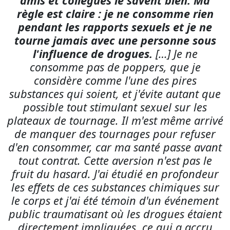
consomme pas de poppers, que je
considère comme l'une des pires
substances qui soient, et j'évite autant que
possible tout stimulant sexuel sur les
plateaux de tournage. Il m'est même arrivé
de manquer des tournages pour refuser
d'en consommer, car ma santé passe avant
tout contrat. Cette aversion n'est pas le
fruit du hasard. J'ai étudié en profondeur
les effets de ces substances chimiques sur
le corps et j'ai été témoin d'un événement
public traumatisant où les drogues étaient
directement impliquées, ce qui a accru
mon appréhension et conforté ma position.
Je ne soutiens pas les campagnes de
réduction des risques
et, bien que je ne
condamne personne, je tiens à préciser
que je n'apprécie ni ne consomme ces