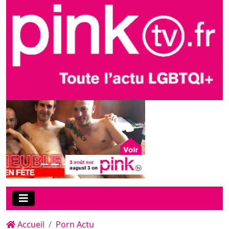
Accueil
Porn Actu
Nommé aux "Pornhub
Awards 2026" dans deux
catégories gays, Samuel