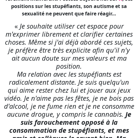
choses. Même si j'ai déjà abordé ces sujets,
je préfère être très explicite afin qu'il n'y
ait aucun doute sur mes valeurs et ma
position.
Ma relation avec les stupéfiants est
radicalement distante. Je suis quelqu'un
qui aime rester chez lui et jouer aux jeux
vidéo. Je n'aime pas les fêtes, je ne bois pas
d'alcool, je ne fume rien et je ne consomme
aucune drogue, y compris le cannabis.
Je
suis farouchement opposé à la
consommation de stupéfiants, et mes
amis et collègues le savent bien. Ma
règle est claire : je ne consomme rien
pendant les rapports sexuels et je ne
tourne jamais avec une personne sous
l'influence de drogues.
[…] Je ne