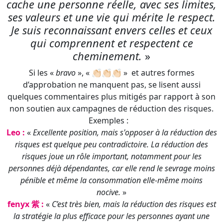
Si les «
bravo
», « 👏🏻👏🏻👏🏻 » et autres formes
d’approbation ne manquent pas, se lisent aussi
quelques commentaires plus mitigés par rapport à son
non soutien aux campagnes de réduction des risques.
Exemples :
Leo :
«
Excellente position, mais s'opposer à la réduction des
risques est quelque peu contradictoire. La réduction des
risques joue un rôle important, notamment pour les
personnes déjà dépendantes, car elle rend le sevrage moins
pénible et même la consommation elle-même moins
nocive.
»
fenyx 紫 :
«
C’est très bien, mais la réduction des risques est
la stratégie la plus efficace pour les personnes ayant une
consommation compulsive de substances psychoactives. Si
vous avez autant étudié ces substances, vous pourriez
approfondir cette stratégie et comprendre certainement
qu'elle est souvent la meilleure, voire la seule, façon de lutter
contre la dépendance.
»