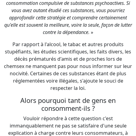
Par rapport à l'alcool, le tabac et autres produits
stupéfiants, les études scientifiques, les faits divers, les
décès prématurés d'amis et de proches lors de
chemsex ne manquent pas pour nous informer sur leur
nocivité. Certaines de ces substances étant de plus
réglementées voire illégales, s'ajoute le souci de
respecter la loi.
Alors pourquoi tant de gens en
consomment-ils ?
Vouloir répondre à cette question c'est
immanquablement ne pas se satisfaire d'une seule
explication à charge contre leurs consommateurs, à
savoir qu'ils ne seraient que des «
faibles
», des «
influençables
», etc. C'est envisager qu'à un moment, ils
en avaient vraiment besoin compte tenu d'un
environnement étouffant, stressant, compétitif, hostile.
Il faut qu'ils puissent savoir que les moyens de s'en