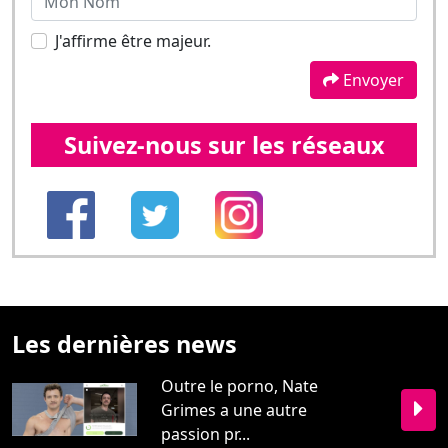
Suivez-nous sur les réseaux
Les dernières news
Outre le porno, Nate
Grimes a une autre
passion pr...
"Jizz Me Up!"… À force de
ne penser qu'à ça, tout ...