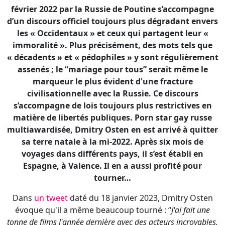
assenés ; le “mariage pour tous” serait même le
marqueur le plus évident d'une fracture
civilisationnelle avec la Russie. Ce discours
s’accompagne de lois toujours plus restrictives en
matière de libertés publiques. Porn star gay russe
multiawardisée, Dmitry Osten en est arrivé à quitter
sa terre natale à la mi-2022. Après six mois de
voyages dans différents pays, il s’est établi en
Espagne, à Valence. Il en a aussi profité pour
tourner…
Dans
un tweet
daté du 18 janvier 2023, Dmitry Osten
évoque qu'il a même beaucoup tourné : “
J'ai fait une
tonne de films l'année dernière avec des acteurs incroyables,
des studios incroyables... et des réalisateurs incroyables.
J'espère que vous pourrez voter pour un vieux fou comme
moi et profiter du travail fabuleux qui a été fait en
République tchèque, en France et en Espagne.
” Voici en
photos quelques exemples de tournages :
Pleasing The