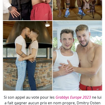
Si son appel au vote pour les
Grabbys Europe 2023
ne lui
a fait gagner aucun prix en nom propre, Dmitry Osten
est dans trois des quatre scènes
De Madrid Al Infierno
,
film de Marc Celtik (alias Ridley Dovarez) pour Gaysight,
qui a reçu le prix du Meilleur long métrage
…
- Photos : Gaysight et
Ramon Redel