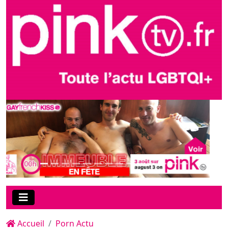
Accueil
Porn Actu
Porn star gay, Dmitry Osten a
quitté sa terre natale russe
pour l'Espagne