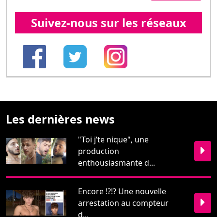
Les dernières news
"Toi j’te nique", une
production
enthousiasmante d...
Encore !?!? Une nouvelle
arrestation au compteur
d...
Que du bonheur avec les
"Boner Boys" !!!...
Restons en contact