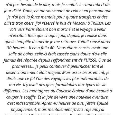
m'excitait. Bien que chaque jour, depuis, je réalise dans
quelle tempête de merde je me retrouve. C'était censé durer
30 heures... Il en a fallu 40. Nous étions censés avoir une
salle de bains, celle-ci était cassée (sans doute n’a-t-elle
jamais été réparée depuis l'effondrement de l'URSS). Que de
promesses… Je peux continuer à pleurnicher tant le
désenchantement était majeur. Mais assez bizarrement, je
dirais que ce fut l'un des voyages les plus mémorables de
ma vie. Il y avait des gens formidables aux types de vie
différents. Les montagnes du Caucase étaient d’une beauté à
couper le souffle. Et la joie de vivre une nouvelle aventure,
c'est indescriptible. Après 40 heures de bus, j’étais épuisé
physiquement, mais mentalement j’avais rajeuni. J'ai
rencontré un Ukrainien dans le bus. Il a dû quitter la Russie
car il recevait des menaces de mort. Jamais vous
n’imagineriez que ces conneries lui sont arrivées car il était
l'une des personnes les plus gentilles et amicales que j'ai
rencontrées. Parfois j'ai pu déceler dans sa stature combien
il avait été ébranlé. Combien la folie du régime russe a