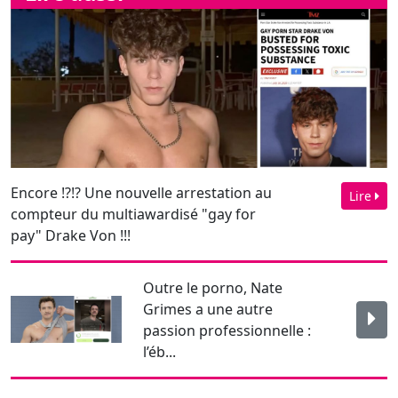
Encore !?!? Une nouvelle arrestation au
Lire
compteur du multiawardisé "gay for
pay" Drake Von !!!
Outre le porno, Nate
Grimes a une autre
passion professionnelle :
l’éb...
Décès le 30 juin dernier
d’Andréa HighX. "Chef-
d’œuvre de minet", il é...
Interview exclusive de