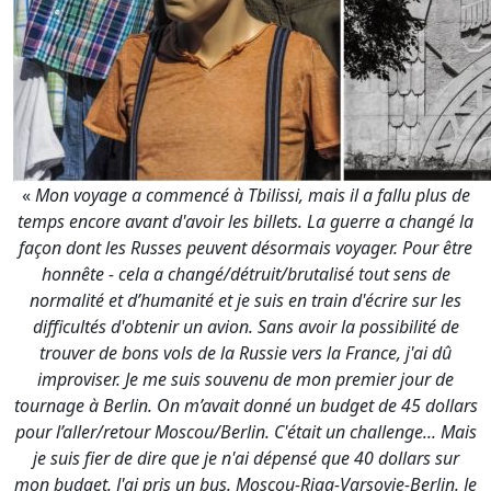
«
Mon voyage a commencé à Tbilissi, mais il a fallu plus de
temps encore avant d'avoir les billets. La guerre a changé la
façon dont les Russes peuvent désormais voyager. Pour être
honnête - cela a changé/détruit/brutalisé tout sens de
normalité et d’humanité et je suis en train d'écrire sur les
difficultés d'obtenir un avion. Sans avoir la possibilité de
trouver de bons vols de la Russie vers la France, j'ai dû
improviser. Je me suis souvenu de mon premier jour de
tournage à Berlin. On m’avait donné un budget de 45 dollars
pour l’aller/retour Moscou/Berlin. C'était un challenge... Mais
je suis fier de dire que je n'ai dépensé que 40 dollars sur
mon budget. J'ai pris un bus. Moscou-Riga-Varsovie-Berlin. Je
n'ai pas besoin de le dire, mais je sentais le camembert un
jour d'été. Donc, en me souvenant de cela et en pensant que
je n'ai pas la force mentale pour quatre transferts et des
billets trop chers, j'ai réservé le bus de Moscou à Tbilissi. Les
vols vers Paris étaient bon marché et le voyage à venir