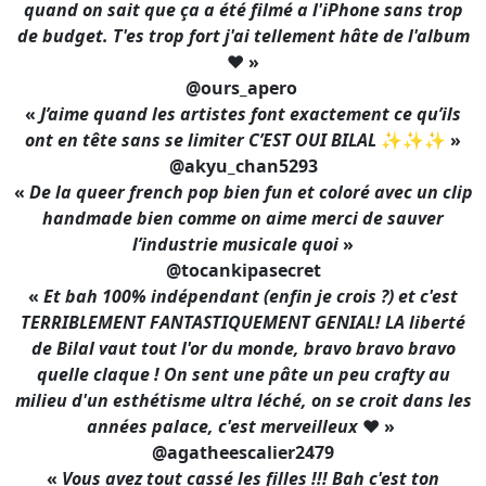
quand on sait que ça a été filmé a l'iPhone sans trop
de budget. T'es trop fort j'ai tellement hâte de l'album
❤️
»
@ours_apero
«
J’aime quand les artistes font exactement ce qu’ils
ont en tête sans se limiter C’EST OUI BILAL
✨✨✨
»
@akyu_chan5293
«
De la queer french pop bien fun et coloré avec un clip
handmade bien comme on aime merci de sauver
l’industrie musicale quoi
»
@tocankipasecret
«
Et bah 100% indépendant (enfin je crois ?) et c'est
TERRIBLEMENT FANTASTIQUEMENT GENIAL! LA liberté
de Bilal vaut tout l'or du monde, bravo bravo bravo
quelle claque ! On sent une pâte un peu crafty au
milieu d'un esthétisme ultra léché, on se croit dans les
années palace, c'est merveilleux
❤️
»
@agatheescalier2479
«
Vous avez tout cassé les filles !!! Bah c'est ton