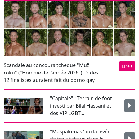
Scandale au concours tchèque "Muž
Lire
roku" ("Homme de l'année 2026") : 2 des
12 finalistes auraient fait du porno gay
"Capitale" : Terrain de foot
investi par Bilal Hassani et
des VIP LGBT...
"Maspalomas" ou la levée
de trois tabous dans le